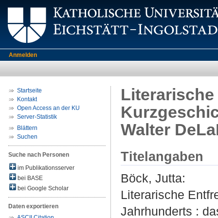
Anmelden
Literarisch
Startseite
Kontakt
Kurzgeschich
Open Access an der KU
Server-Statistik
Walter DeL
Blättern
Suchen
Titelangaben
Suche nach Personen
im Publikationsserver
Böck, Jutta
:
bei BASE
bei Google Scholar
Literarische Entf
Daten exportieren
Jahrhunderts : da
ASCII Citation