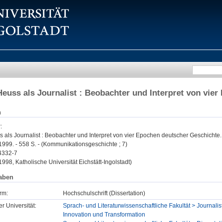
euss als Journalist : Beobachter und Interpret von vie
n
r
:
 als Journalist : Beobachter und Interpret von vier Epochen deutscher Geschichte.
 1999. - 558 S. - (Kommunikationsgeschichte ; 7)
4332-7
 1998, Katholische Universität Eichstätt-Ingolstadt)
aben
rm:
Hochschulschrift (Dissertation)
er Universität:
Sprach- und Literaturwissenschaftliche Fakultät > Journalist
Innovation und Transformation