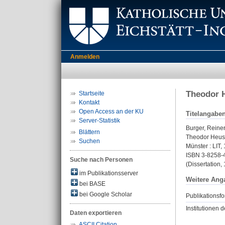
Anmelden
Theodor H
Startseite
Kontakt
Open Access an der KU
Titelangabe
Server-Statistik
Burger, Reine
Blättern
Theodor Heuss
Suchen
Münster : LIT,
ISBN 3-8258-
Suche nach Personen
(Dissertation,
im Publikationsserver
Weitere Ang
bei BASE
bei Google Scholar
Publikationsfo
Institutionen d
Daten exportieren
ASCII Citation