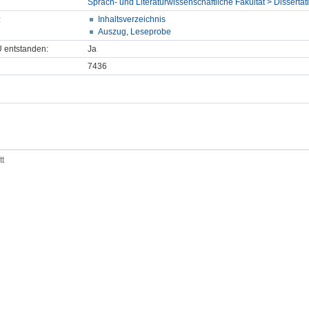
Sprach- und Literaturwissenschaftliche Fakultät > Dissertat
:
Inhaltsverzeichnis
Auszug, Leseprobe
U entstanden:
Ja
7436
tt