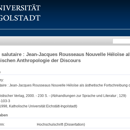
on salutaire : Jean-Jacques Rousseaus Nouvelle Héloïse a
ischen Anthropologie der Discours
n
ry
:
lutaire : Jean-Jacques Rousseaus Nouvelle Héloïse als ästhetische Fortschreibung
tischer Verlag, 2000. - 230 S. - (Abhandlungen zur Sprache und Literatur ; 129)
-103-3
 1998, Katholische Universität Eichstätt-Ingolstadt)
aben
rm:
Hochschulschrift (Dissertation)