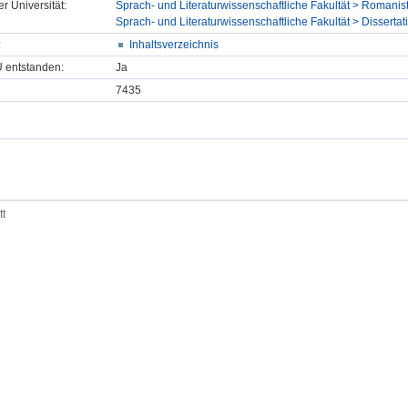
er Universität:
Sprach- und Literaturwissenschaftliche Fakultät > Romanist
Sprach- und Literaturwissenschaftliche Fakultät > Dissertat
:
Inhaltsverzeichnis
U entstanden:
Ja
7435
tt