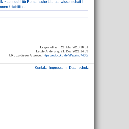
ik > Lehrstuhl für Romanische Literaturwissenschaft I
ionen / Habilitationen
Eingestellt am: 21. Mär 2013 16:51
Letzte Änderung: 21. Dez 2021 14:33
URL zu dieser Anzeige:
https://edoc.ku.de/id/eprint/7435/
Kontakt
|
Impressum
|
Datenschutz