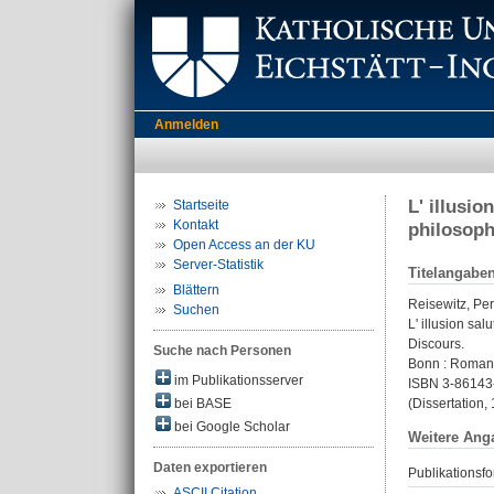
Anmelden
L' illusi
Startseite
Kontakt
philosoph
Open Access an der KU
Server-Statistik
Titelangabe
Blättern
Reisewitz, Per
Suchen
L' illusion sa
Discours.
Suche nach Personen
Bonn : Romanis
im Publikationsserver
ISBN 3-86143
bei BASE
(Dissertation,
bei Google Scholar
Weitere Ang
Daten exportieren
Publikationsfo
ASCII Citation