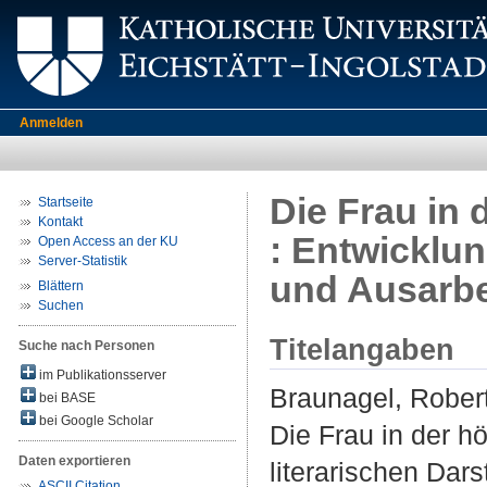
Anmelden
Die Frau in 
Startseite
Kontakt
: Entwicklun
Open Access an der KU
Server-Statistik
und Ausarbe
Blättern
Suchen
Titelangaben
Suche nach Personen
im Publikationsserver
Braunagel, Rober
bei BASE
bei Google Scholar
Die Frau in der h
Daten exportieren
literarischen Dar
ASCII Citation