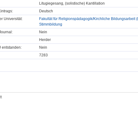
Litugiegesang, (solistische) Kantillation
intrags:
Deutsch
er Universität:
Fakultät für Religionspädagogik/Kirchliche Bildungsarbeit (b
Stimmbildung
ournal:
Nein
Herder
U entstanden:
Nein
7283
tt