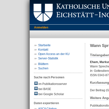
Anmelden
Wann Spr
Startseite
Kontakt
Open Access an der KU
Titelangabe
Server-Statistik
Eham, Marku
Blättern
Wann Spreche
Suchen
In:
Gottesdienst
ISSN 0343-87
Suche nach Personen
Kurzfassung
im Publikationsserver
bei BASE
Der Beitrag (G
bei Google Scholar
Weitere Ang
Daten exportieren
Publikationsfo
ASCII Citation