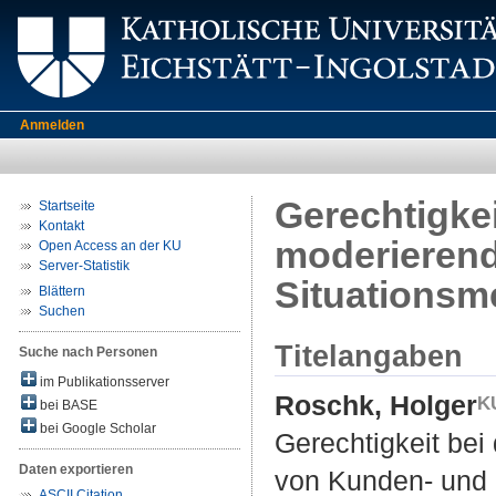
Anmelden
Gerechtigke
Startseite
Kontakt
moderierend
Open Access an der KU
Server-Statistik
Situationsm
Blättern
Suchen
Titelangaben
Suche nach Personen
im Publikationsserver
Roschk, Holger
bei BASE
bei Google Scholar
Gerechtigkeit be
Daten exportieren
von Kunden- und 
ASCII Citation