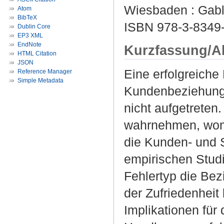
Wiesbaden : Gable
Atom
BibTeX
ISBN 978-3-8349
Dublin Core
EP3 XML
EndNote
Kurzfassung/A
HTML Citation
JSON
Eine erfolgreich
Reference Manager
Simple Metadata
Kundenbeziehung 
nicht aufgetreten
wahrnehmen, womi
die Kunden- und 
empirischen Stud
Fehlertyp die Be
der Zufriedenheit 
Implikationen für