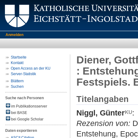
Anmelden
Diener, Gott
Startseite
Kontakt
: Entstehung
Open Access an der KU
Server-Statistik
Festspiels.
Blättern
Suchen
Titelangaben
Suche nach Personen
im Publikationsserver
Niggl, Günter
:
bei BASE
bei Google Scholar
Rezension von:
Di
Daten exportieren
Entstehung, Epoch
ASCII Citation