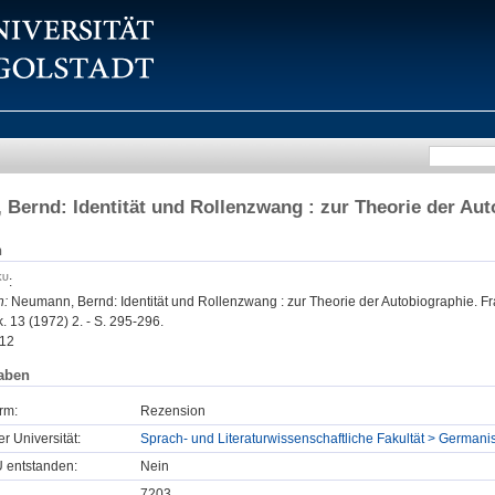
Bernd: Identität und Rollenzwang : zur Theorie der Aut
n
:
n:
Neumann, Bernd: Identität und Rollenzwang : zur Theorie der Autobiographie. Fr
. 13 (1972) 2. - S. 295-296.
12
aben
rm:
Rezension
er Universität:
Sprach- und Literaturwissenschaftliche Fakultät > Germanist
U entstanden:
Nein
7203