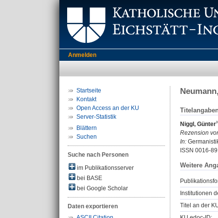
Anmelden
Neumann, 
Startseite
Kontakt
Open Access an der KU
Titelangabe
Server-Statistik
Niggl, Günter
Blättern
Rezension vo
Suchen
In:
Germanistik
ISSN 0016-89
Suche nach Personen
Weitere Ang
im Publikationsserver
bei BASE
Publikationsfo
bei Google Scholar
Institutionen d
Titel an der K
Daten exportieren
KU.edoc-ID:
ASCII Citation