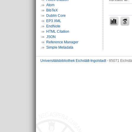
Atom
BibTeX
Dublin Core
EP3 XML
EndNote
HTML Citation
JSON
Reference Manager
Simple Metadata
Universitätsbibliothek Eichstätt-Ingolstadt
- 85071 Eichstä