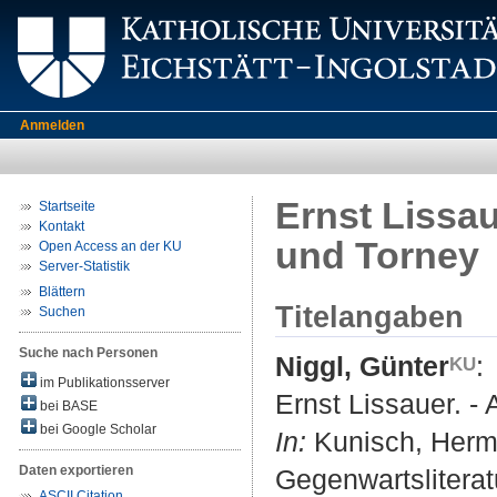
Anmelden
Ernst Lissau
Startseite
Kontakt
und Torney
Open Access an der KU
Server-Statistik
Blättern
Titelangaben
Suchen
Suche nach Personen
Niggl, Günter
:
im Publikationsserver
Ernst Lissauer. -
bei BASE
bei Google Scholar
In:
Kunisch, Herm
Daten exportieren
Gegenwartslitera
ASCII Citation