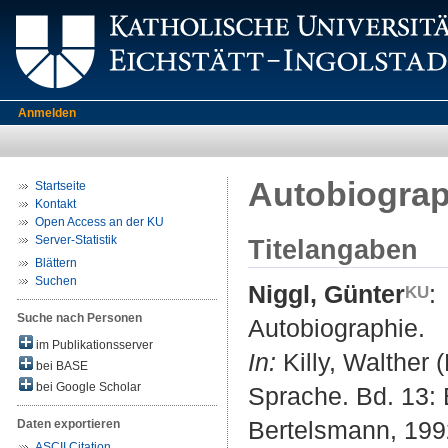
Anmelden
Autobiograp
Startseite
Kontakt
Open Access an der KU
Server-Statistik
Titelangaben
Blättern
Suchen
Niggl, Günter
:
Suche nach Personen
Autobiographie.
im Publikationsserver
In:
Killy, Walther 
bei BASE
bei Google Scholar
Sprache. Bd. 13: B
Bertelsmann, 1992
Daten exportieren
ASCII Citation