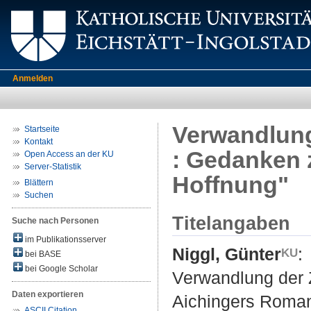
Anmelden
Verwandlung
Startseite
Kontakt
: Gedanken 
Open Access an der KU
Server-Statistik
Hoffnung"
Blättern
Suchen
Titelangaben
Suche nach Personen
im Publikationsserver
Niggl, Günter
:
bei BASE
bei Google Scholar
Verwandlung der Z
Daten exportieren
Aichingers Roman
ASCII Citation