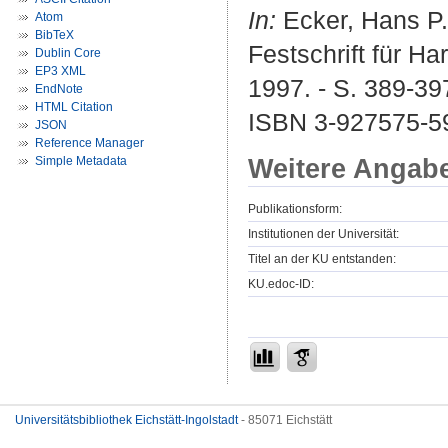
In:
Ecker, Hans P. 
Atom
BibTeX
Festschrift für H
Dublin Core
EP3 XML
1997. - S. 389-39
EndNote
HTML Citation
ISBN 3-927575-5
JSON
Reference Manager
Weitere Angab
Simple Metadata
Publikationsform:
Institutionen der Universität:
Titel an der KU entstanden:
KU.edoc-ID:
Universitätsbibliothek Eichstätt-Ingolstadt
- 85071 Eichstätt