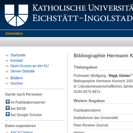
Anmelden
Bibliographie Hermann K
Startseite
Kontakt
Open Access an der KU
Titelangaben
Server-Statistik
Frühwald, Wolfgang
;
Niggl, Günter
Blättern
Bibliographie Hermann Kunisch 192
Suchen
In:
Literaturwissenschaftliches Jahrbu
ISSN 0075-997x
Suche nach Personen
Weitere Angaben
im Publikationsserver
bei BASE
Publikationsform:
bei Google Scholar
Institutionen der Universität:
Peer-Review-Journal:
Daten exportieren
Verlag:
ASCII Citation