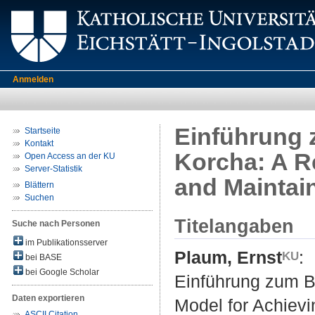
Anmelden
Einführung 
Startseite
Kontakt
Korcha: A Re
Open Access an der KU
Server-Statistik
and Maintai
Blättern
Suchen
Titelangaben
Suche nach Personen
im Publikationsserver
Plaum, Ernst
:
bei BASE
bei Google Scholar
Einführung zum Be
Daten exportieren
Model for Achievi
ASCII Citation