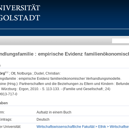
ndlungsfamilie : empirische Evidenz familienökonomis
n
örg
;
Ott, Notburga
;
Dudel, Christian
:
ngsfamilie : empirische Evidenz familienökonomischer Verhandlungsmodelle.
ine (Hrsg.): Partnerschaften und die Beziehungen zu Eltern und Kindern : Befund
 Würzburg : Ergon, 2010. - S. 113-133. - (Familie und Gesellschaft ; 24)
9913-717-0
aben
rm:
Aufsatz in einem Buch
intrags:
Deutsch
er Universität:
Wirtschaftswissenschaftliche Fakultät > Ethik > Wirtschaftse