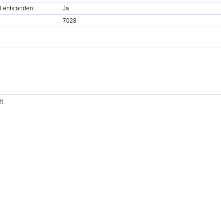
U entstanden:
Ja
7028
tt