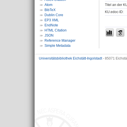
Titel an der K
Atom
BibTeX
KU.edoc-ID:
Dublin Core
EP3 XML
EndNote
HTML Citation
JSON
Reference Manager
Simple Metadata
Universitätsbibliothek Eichstätt-Ingolstadt
- 85071 Eichstä