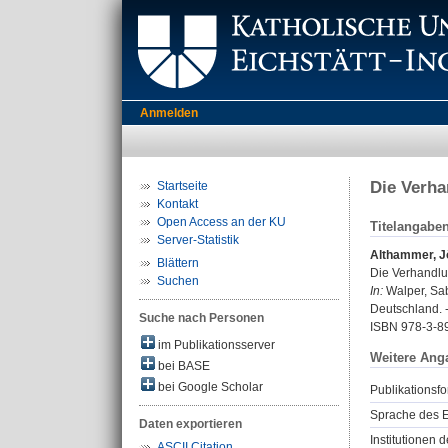
Anmelden
Die Verha
Startseite
Kontakt
Open Access an der KU
Titelangabe
Server-Statistik
Althammer, J
Blättern
Die Verhandlu
Suchen
In:
Walper, Sab
Deutschland. -
Suche nach Personen
ISBN 978-3-8
im Publikationsserver
Weitere Ang
bei BASE
bei Google Scholar
Publikationsfo
Sprache des E
Daten exportieren
Institutionen d
ASCII Citation