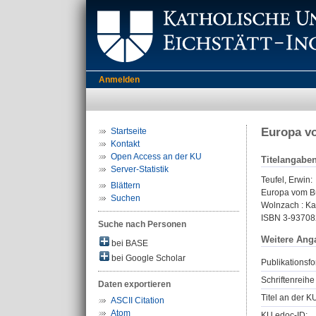
Anmelden
Europa vo
Startseite
Kontakt
Open Access an der KU
Titelangabe
Server-Statistik
Teufel, Erwin
:
Blättern
Europa vom Bü
Suchen
Wolnzach : Kas
ISBN 3-93708
Suche nach Personen
Weitere Ang
bei BASE
bei Google Scholar
Publikationsfo
Schriftenreihe
Daten exportieren
Titel an der K
ASCII Citation
Atom
KU.edoc-ID: