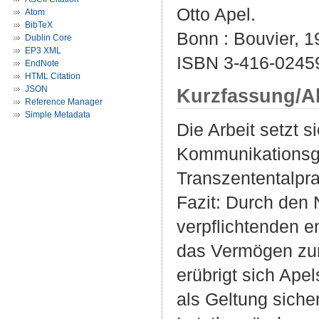
Otto Apel.
Atom
BibTeX
Bonn : Bouvier, 19
Dublin Core
EP3 XML
ISBN 3-416-0245
EndNote
HTML Citation
JSON
Kurzfassung/A
Reference Manager
Simple Metadata
Die Arbeit setzt s
Kommunikationsge
Transzententalpr
Fazit: Durch den 
verpflichtenden e
das Vermögen zur
erübrigt sich Ape
als Geltung siche