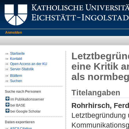
Anmelden
Letztbegrün
Startseite
Kontakt
eine Kritik
Open Access an der KU
Server-Statistik
als normbeg
Blättern
Suchen
Titelangaben
Suche nach Personen
im Publikationsserver
Rohrhirsch, Fer
bei BASE
bei Google Scholar
Letztbegründung u
Daten exportieren
Kommunikationsge
ASCII Citation