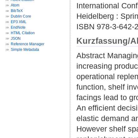
International Con
Atom
BibTeX
Heidelberg : Spri
Dublin Core
EP3 XML
ISBN 978-3-642-
EndNote
HTML Citation
Kurzfassung/A
JSON
Reference Manager
Simple Metadata
Abstract Managing 
increasing product
operational replen
function, shelf i
facings lead to 
An efficient decis
elastic demand an
However shelf s