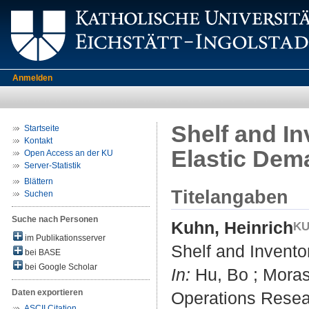
Anmelden
Shelf and I
Startseite
Kontakt
Elastic Dem
Open Access an der KU
Server-Statistik
Blättern
Titelangaben
Suchen
Suche nach Personen
Kuhn, Heinrich
im Publikationsserver
Shelf and Invent
bei BASE
bei Google Scholar
In:
Hu, Bo ; Morasc
Daten exportieren
Operations Resea
ASCII Citation