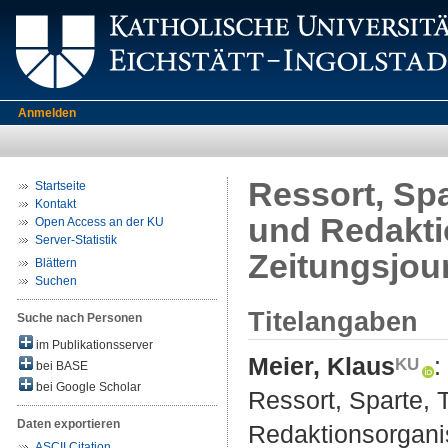
Anmelden
Ressort, Sp
Startseite
Kontakt
und Redakti
Open Access an der KU
Server-Statistik
Zeitungsjou
Blättern
Suchen
Titelangaben
Suche nach Personen
im Publikationsserver
Meier, Klaus
:
bei BASE
bei Google Scholar
Ressort, Sparte,
Daten exportieren
Redaktionsorgani
ASCII Citation