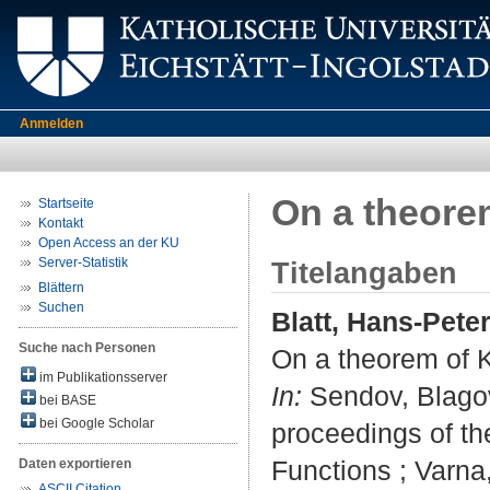
Anmelden
On a theore
Startseite
Kontakt
Open Access an der KU
Server-Statistik
Titelangaben
Blättern
Suchen
Blatt, Hans-Pete
Suche nach Personen
On a theorem of 
im Publikationsserver
In:
Sendov, Blagove
bei BASE
bei Google Scholar
proceedings of th
Functions ; Varna
Daten exportieren
ASCII Citation