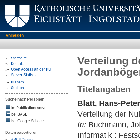
Anmelden
Verteilung d
Startseite
Kontakt
Jordanböge
Open Access an der KU
Server-Statistik
Blättern
Titelangaben
Suchen
Suche nach Personen
Blatt, Hans-Pete
im Publikationsserver
Verteilung der Nu
bei BASE
bei Google Scholar
In:
Buchmann, Joha
Daten exportieren
Informatik : Fests
ASCII Citation