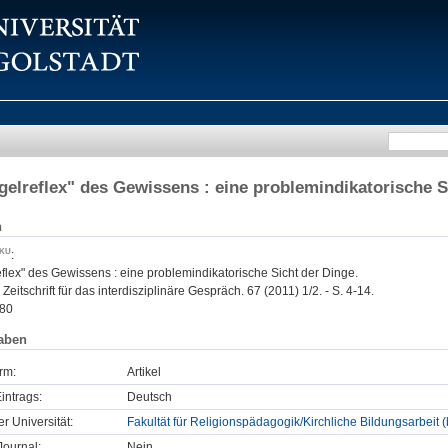
gelreflex" des Gewissens : eine problemindikatorische S
n
:
flex" des Gewissens : eine problemindikatorische Sicht der Dinge.
Zeitschrift für das interdisziplinäre Gespräch. 67 (2011) 1/2. - S. 4-14.
80
aben
rm:
Artikel
intrags:
Deutsch
er Universität:
Fakultät für Religionspädagogik/Kirchliche Bildungsarbeit 
ournal:
Nein