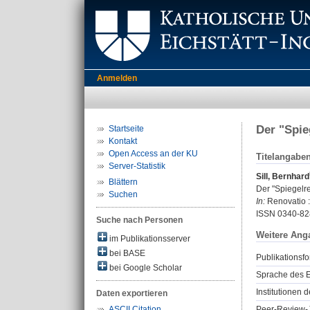
Anmelden
Der "Spie
Startseite
Kontakt
Open Access an der KU
Titelangabe
Server-Statistik
Sill, Bernhard
Blättern
Der "Spiegelre
Suchen
In:
Renovatio : 
ISSN 0340-82
Suche nach Personen
Weitere Ang
im Publikationsserver
bei BASE
Publikationsfo
bei Google Scholar
Sprache des E
Institutionen d
Daten exportieren
Peer-Review-J
ASCII Citation