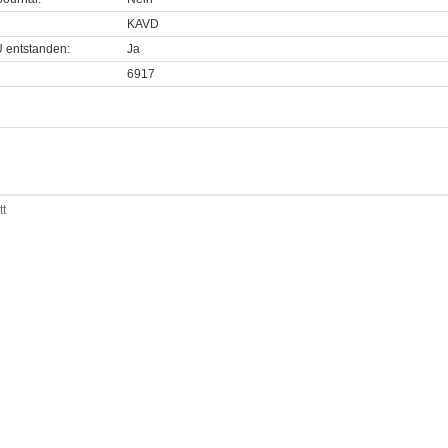
KAVD
U entstanden:
Ja
6917
tt