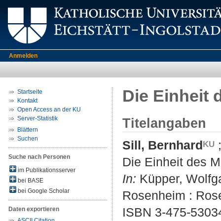
Anmelden
Die Einheit
Startseite
Kontakt
Open Access an der KU
Server-Statistik
Titelangaben
Blättern
Suchen
Sill, Bernhard
Suche nach Personen
Die Einheit des 
im Publikationsserver
In:
Küpper, Wolfga
bei BASE
bei Google Scholar
Rosenheim : Rose
ISBN 3-475-5303
Daten exportieren
ASCII Citation