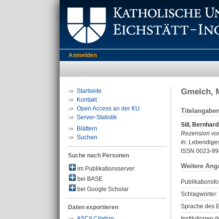
Anmelden
Gmelch, M
Startseite
Kontakt
Open Access an der KU
Titelangabe
Server-Statistik
Sill, Bernhard
Blättern
Rezension vo
Suchen
In:
Lebendiges 
ISSN 0023-99
Suche nach Personen
Weitere Ang
im Publikationsserver
bei BASE
Publikationsfo
bei Google Scholar
Schlagwörter:
Sprache des E
Daten exportieren
Institutionen d
ASCII Citation