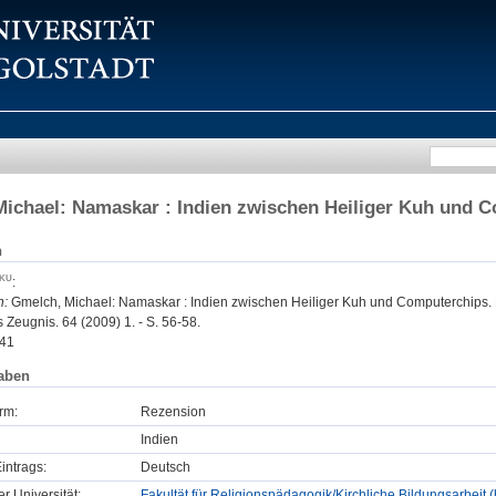
ichael: Namaskar : Indien zwischen Heiliger Kuh und C
n
:
n:
Gmelch, Michael: Namaskar : Indien zwischen Heiliger Kuh und Computerchips.
Zeugnis. 64 (2009) 1. - S. 56-58.
41
aben
rm:
Rezension
Indien
intrags:
Deutsch
er Universität:
Fakultät für Religionspädagogik/Kirchliche Bildungsarbeit 