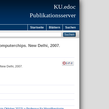
KU.edoc
Publikationsserver
Startseite
Blättern
Suchen
omputerchips. New Delhi, 2007.
 New Delhi, 2007.
(bis Oktober 2023) > Professur für Moraltheologie