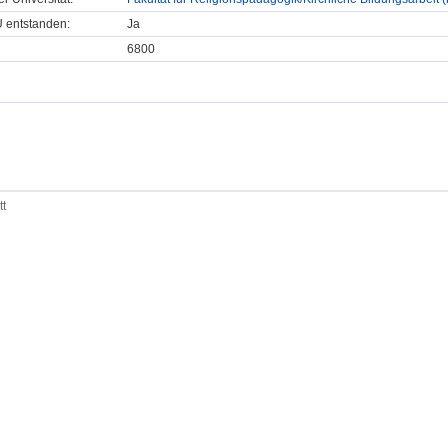
U entstanden:
Ja
6800
tt