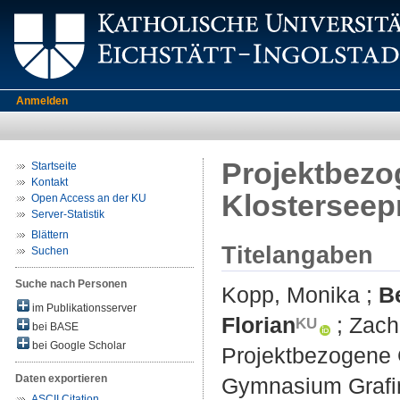
Anmelden
Projektbezo
Startseite
Kontakt
Klosterseep
Open Access an der KU
Server-Statistik
Blättern
Titelangaben
Suchen
Suche nach Personen
Kopp, Monika
;
B
im Publikationsserver
Florian
;
Zache
bei BASE
bei Google Scholar
Projektbezogene 
Daten exportieren
Gymnasium Grafi
ASCII Citation