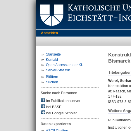
Anmelden
Konstrukt
Startseite
Kontakt
Bismarck
Open Access an der KU
Server-Statistik
Titelangabe
Blättern
Wenzl, Gerha
Suchen
Konstruktion u
In:
Raasch, Mar
Suche nach Personen
177-192
im Publikationsserver
ISBN 978-3-8
bei BASE
Weitere Ang
bei Google Scholar
Publikationsfo
Daten exportieren
Institutionen d
ASCII Citation