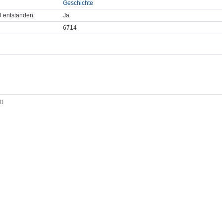
Geschichte
U entstanden:
Ja
6714
tt