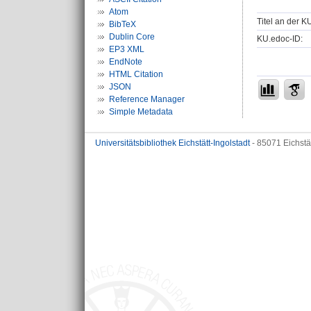
Atom
Titel an der K
BibTeX
Dublin Core
KU.edoc-ID:
EP3 XML
EndNote
HTML Citation
JSON
Reference Manager
Simple Metadata
Universitätsbibliothek Eichstätt-Ingolstadt
- 85071 Eichstä