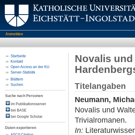
Anmelden
Novalis und 
Startseite
Kontakt
Hardenbergs
Open Access an der KU
Server-Statistik
Blättern
Titelangaben
Suchen
Suche nach Personen
Neumann, Micha
im Publikationsserver
Novalis und Walt
bei BASE
bei Google Scholar
Trivialromanen.
Daten exportieren
In:
Literaturwissen
ASCII Citation