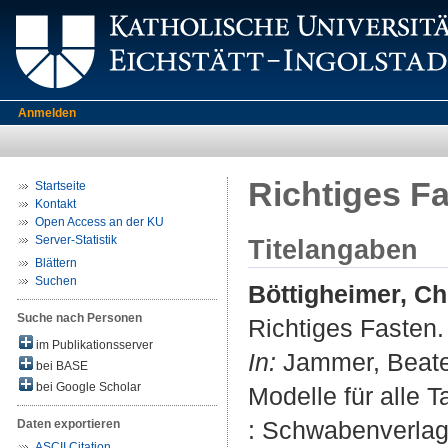
Anmelden
Richtiges F
Startseite
Kontakt
Open Access an der KU
Server-Statistik
Titelangaben
Blättern
Suchen
Böttigheimer, Ch
Suche nach Personen
Richtiges Fasten.
im Publikationsserver
In:
Jammer, Beate (
bei BASE
bei Google Scholar
Modelle für alle T
: Schwabenverlag,
Daten exportieren
ASCII Citation