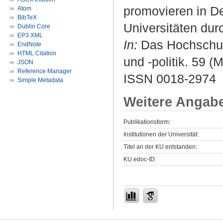
promovieren in De
Atom
BibTeX
Universitäten dur
Dublin Core
EP3 XML
In:
Das Hochschul
EndNote
HTML Citation
und -politik. 59 (M
JSON
Reference Manager
ISSN 0018-2974
Simple Metadata
Weitere Angab
Publikationsform:
Institutionen der Universität:
Titel an der KU entstanden:
KU.edoc-ID: