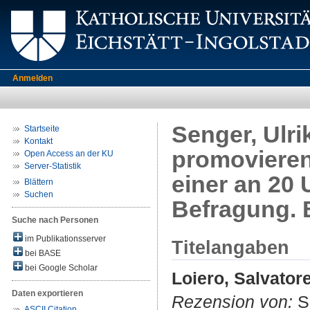
Anmelden
Senger, Ulrik
Startseite
Kontakt
promovieren
Open Access an der KU
Server-Statistik
einer an 20 
Blättern
Suchen
Befragung. B
Suche nach Personen
im Publikationsserver
Titelangaben
bei BASE
bei Google Scholar
Loiero, Salvator
Daten exportieren
Rezension von:
Se
ASCII Citation