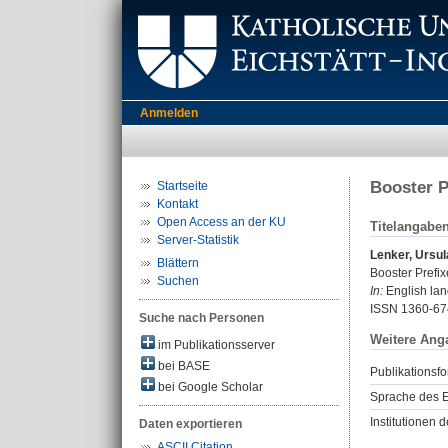
Anmelden
Booster P
Startseite
Kontakt
Open Access an der KU
Titelangabe
Server-Statistik
Lenker, Ursul
Blättern
Booster Prefix
Suchen
In:
English lang
ISSN 1360-67
Suche nach Personen
Weitere Ang
im Publikationsserver
bei BASE
Publikationsfo
bei Google Scholar
Sprache des E
Institutionen d
Daten exportieren
ASCII Citation