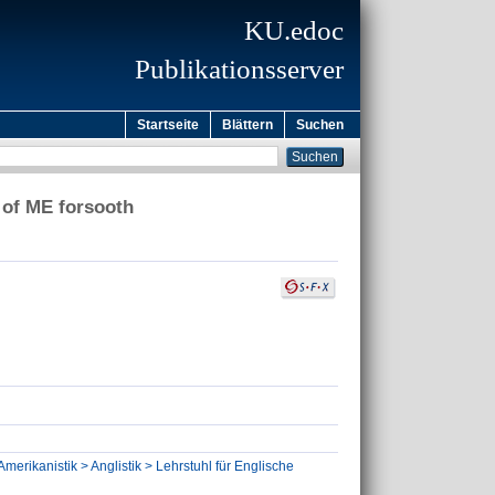
KU.edoc
Publikationsserver
Startseite
Blättern
Suchen
s of ME forsooth
Amerikanistik > Anglistik > Lehrstuhl für Englische