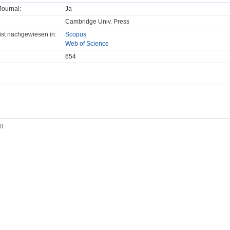
ournal:
Ja
Cambridge Univ. Press
t ist nachgewiesen in:
Scopus
Web of Science
654
tt