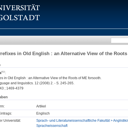
refixes in Old English : an Alternative View of the Root
n
a
:
es in Old English : an Alternative View of the Roots of ME forsooth.
uage and linguistics. 12 (2008) 2. - S. 245-265.
43 ; 1469-4379
aben
rm:
Artikel
intrags:
Englisch
er Universität:
Sprach- und Literaturwissenschaftliche Fakultät > Anglistik/
Sprachwissenschaft