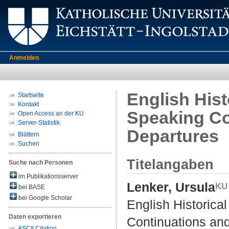
Anmelden
English Hist
Startseite
Kontakt
Speaking Co
Open Access an der KU
Server-Statistik
Departures
Blättern
Suchen
Titelangaben
Suche nach Personen
im Publikationsserver
Lenker, Ursula
bei BASE
bei Google Scholar
English Historica
Daten exportieren
Continuations an
ASCII Citation