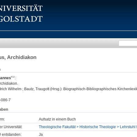
s, Archidiakon
n
hannes
:
rchidiakon.
drich Wilhelm ; Bautz, Traugott (Hrsg.): Biographisch-Bibliographisches Kirchenlexi
-086-7
aben
rm:
Aufsatz in einem Buch
er Universität:
Theologische Fakultät > Historische Theologie > Lehrstuhl 
U entstanden:
Ja