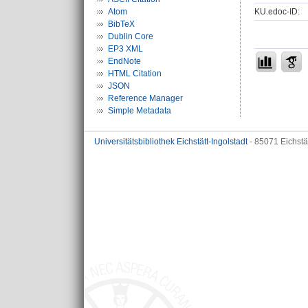
KU.edoc-ID:
Atom
BibTeX
Dublin Core
EP3 XML
EndNote
HTML Citation
JSON
Reference Manager
Simple Metadata
Universitätsbibliothek Eichstätt-Ingolstadt
- 85071 Eichstä