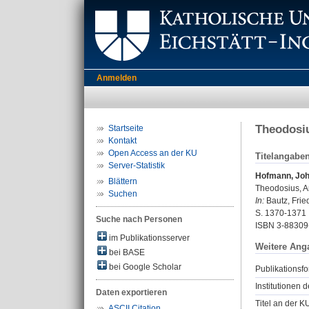
Anmelden
Theodosiu
Startseite
Kontakt
Open Access an der KU
Titelangabe
Server-Statistik
Hofmann, Jo
Blättern
Theodosius, A
Suchen
In:
Bautz, Frie
S. 1370-1371
Suche nach Personen
ISBN 3-88309
im Publikationsserver
Weitere Ang
bei BASE
bei Google Scholar
Publikationsfo
Institutionen d
Daten exportieren
Titel an der K
ASCII Citation