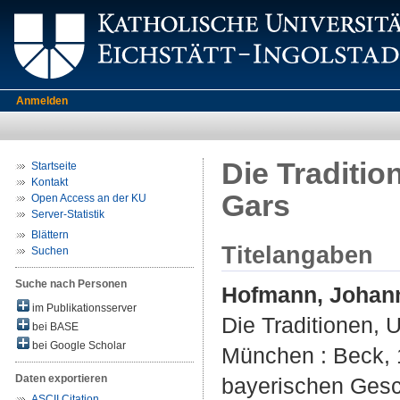
Anmelden
Die Traditio
Startseite
Kontakt
Gars
Open Access an der KU
Server-Statistik
Blättern
Titelangaben
Suchen
Suche nach Personen
Hofmann, Johan
im Publikationsserver
Die Traditionen, 
bei BASE
bei Google Scholar
München : Beck, 1
Daten exportieren
bayerischen Gesch
ASCII Citation