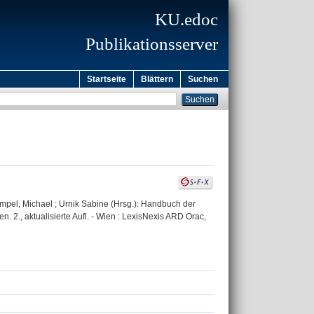
KU.edoc
Publikationsserver
Startseite
Blättern
Suchen
 Tumpel, Michael ; Urnik Sabine (Hrsg.): Handbuch der
., aktualisierte Aufl. - Wien : LexisNexis ARD Orac,