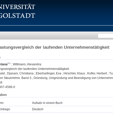
astungsvergleich der laufenden Unternehmenstätigkeit
n
stiana
;
Wittmann, Alexandra
:
ngsvergleich der laufenden Unternehmenstätigkeit.
ld ; Djanani, Christiana ; Eberhartinger, Eva ; Hirschler, Klaus ; Kofler, Herbert ;
hen Steuerlehre. Band 3., Gründung, Umgründung und Beendigung von Unternehmen. 2
58
007-4586-0
aben
rm:
Aufsatz in einem Buch
intrags:
Deutsch