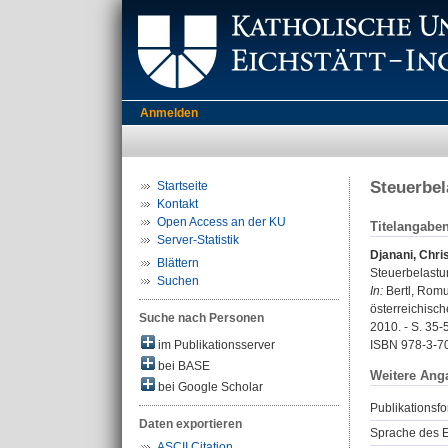
Anmelden
Steuerbel
Startseite
Kontakt
Open Access an der KU
Titelangabe
Server-Statistik
Djanani, Chri
Blättern
Steuerbelastu
Suchen
In:
Bertl, Romua
österreichisc
Suche nach Personen
2010. - S. 35-
im Publikationsserver
ISBN 978-3-7
bei BASE
Weitere Ang
bei Google Scholar
Publikationsfo
Daten exportieren
Sprache des E
ASCII Citation