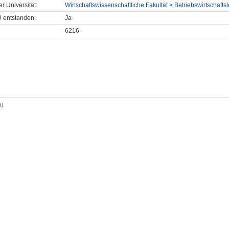
er Universität:
Wirtschaftswissenschaftliche Fakultät > Betriebswirtschaft
U entstanden:
Ja
6216
tt