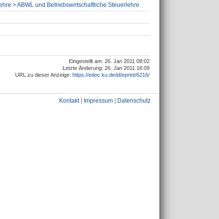
slehre > ABWL und Betriebswirtschaftliche Steuerlehre
Eingestellt am: 26. Jan 2011 08:02
Letzte Änderung: 26. Jan 2011 16:09
URL zu dieser Anzeige:
https://edoc.ku.de/id/eprint/6216/
Kontakt
|
Impressum
|
Datenschutz