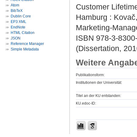
Customer Lifetim
Atom
BibTeX
Hamburg : Kovač, 
Dublin Core
EP3 XML
Marketing-Manage
EndNote
HTML Citation
ISBN 978-3-8300
JSON
Reference Manager
(Dissertation, 201
Simple Metadata
Weitere Angab
Publikationsform:
Institutionen der Universität:
Titel an der KU entstanden:
KU.edoc-ID: