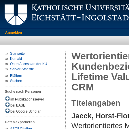
Anmelden
Wertorienti
Startseite
Kontakt
Kundenbezi
Open Access an der KU
Server-Statistik
Lifetime Va
Blättern
Suchen
CRM
Suche nach Personen
im Publikationsserver
Titelangaben
bei BASE
bei Google Scholar
Jaeck, Horst-Flo
Daten exportieren
Wertorientiertes
ASCII Citation