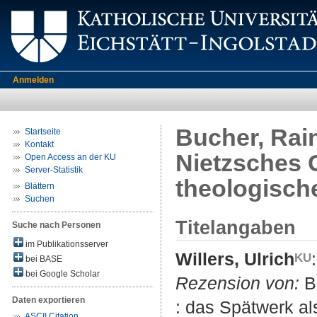
Anmelden
Bucher, Rai
Startseite
Kontakt
Nietzsches G
Open Access an der KU
Server-Statistik
theologisch
Blättern
Suchen
Titelangaben
Suche nach Personen
im Publikationsserver
Willers, Ulrich
:
bei BASE
bei Google Scholar
Rezension von:
Bu
Daten exportieren
: das Spätwerk al
ASCII Citation