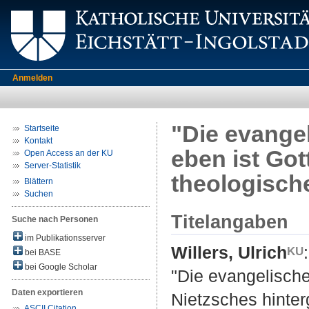
Anmelden
"Die evangel
Startseite
Kontakt
eben ist Got
Open Access an der KU
Server-Statistik
theologische
Blättern
Suchen
Titelangaben
Suche nach Personen
im Publikationsserver
Willers, Ulrich
:
bei BASE
bei Google Scholar
"Die evangelische 
Daten exportieren
Nietzsches hinter
ASCII Citation