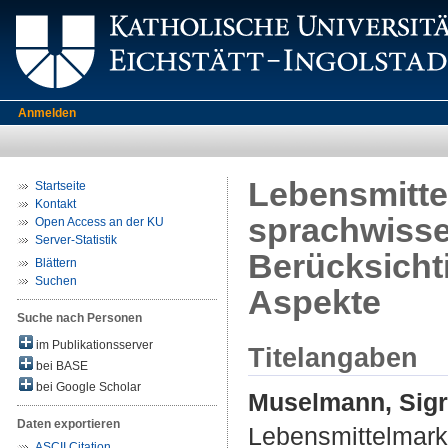
Anmelden
Lebensmittel
Startseite
Kontakt
sprachwisse
Open Access an der KU
Server-Statistik
Berücksicht
Blättern
Suchen
Aspekte
Suche nach Personen
im Publikationsserver
Titelangaben
bei BASE
bei Google Scholar
Muselmann, Sigr
Daten exportieren
Lebensmittelmarke
ASCII Citation