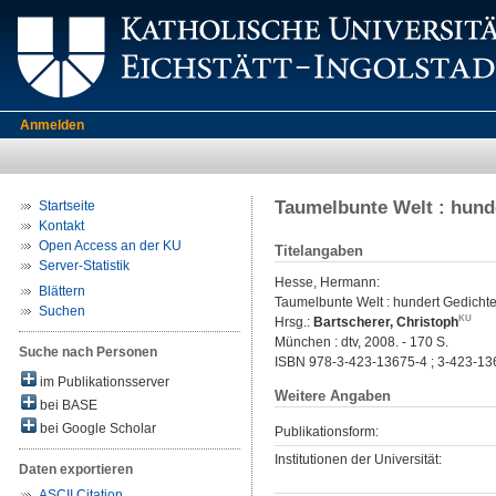
Anmelden
Taumelbunte Welt : hund
Startseite
Kontakt
Open Access an der KU
Titelangaben
Server-Statistik
Hesse, Hermann
:
Blättern
Taumelbunte Welt : hundert Gedichte
Suchen
Hrsg.:
Bartscherer, Christoph
München : dtv, 2008. - 170 S.
Suche nach Personen
ISBN 978-3-423-13675-4 ; 3-423-13
im Publikationsserver
Weitere Angaben
bei BASE
bei Google Scholar
Publikationsform:
Institutionen der Universität:
Daten exportieren
ASCII Citation