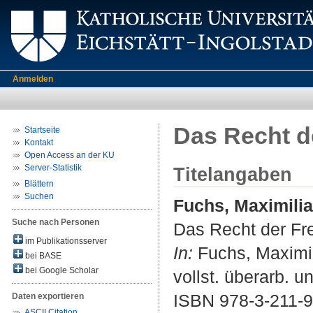
Anmelden
Das Recht d
Startseite
Kontakt
Open Access an der KU
Server-Statistik
Titelangaben
Blättern
Suchen
Fuchs, Maximili
Suche nach Personen
Das Recht der Fre
im Publikationsserver
In:
Fuchs, Maximili
bei BASE
bei Google Scholar
vollst. überarb. u
ISBN 978-3-211-
Daten exportieren
ASCII Citation