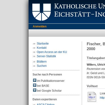
Anmelden
Fischer, 
Startseite
Kontakt
2000
Open Access an der KU
Server-Statistik
Titelangabe
Blättern
Willers, Ulric
Suchen
Rezension vo
In:
Geist und Le
Suche nach Personen
ISSN 0016-59
im Publikationsserver
bei BASE
Volltext
bei Google Scholar
Link
htt
Daten exportieren
ASCII Citation