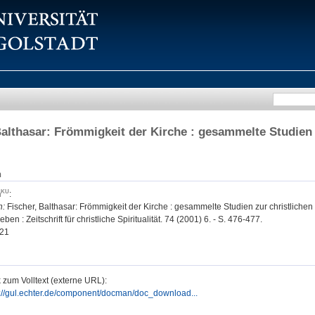
Balthasar: Frömmigkeit der Kirche : gesammelte Studien z
n
h
:
n:
Fischer, Balthasar: Frömmigkeit der Kirche : gesammelte Studien zur christlichen S
ben : Zeitschrift für christliche Spiritualität. 74 (2001) 6. - S. 476-477.
21
 zum Volltext (externe URL):
p://gul.echter.de/component/docman/doc_download...