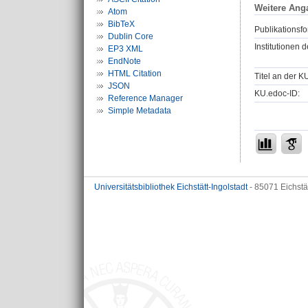
Weitere Ang
Atom
BibTeX
Publikationsfo
Dublin Core
Institutionen d
EP3 XML
EndNote
HTML Citation
Titel an der K
JSON
KU.edoc-ID:
Reference Manager
Simple Metadata
Universitätsbibliothek Eichstätt-Ingolstadt
- 85071 Eichstä