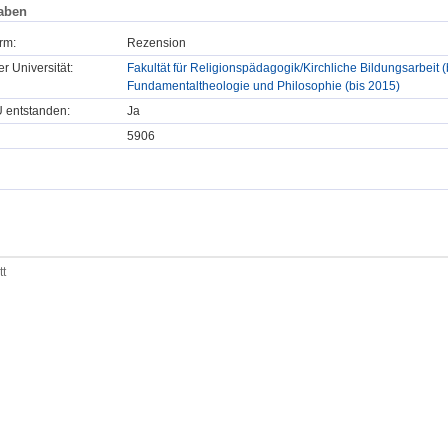
aben
rm:
Rezension
er Universität:
Fakultät für Religionspädagogik/Kirchliche Bildungsarbeit (
Fundamentaltheologie und Philosophie (bis 2015)
U entstanden:
Ja
5906
tt