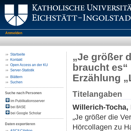
Anmelden
„Je größer d
Startseite
Kontakt
braucht es“ 
Open Access an der KU
Server-Statistik
Erzählung „
Blättern
Suchen
Titelangaben
Suche nach Personen
im Publikationsserver
Willerich-Tocha,
bei BASE
bei Google Scholar
„Je größer die Ve
Daten exportieren
Hörcollagen zu Ha
ASCII Citation