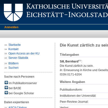
Anmelden
Die Kunst zärtlich zu sei
Startseite
Kontakt
Open Access an der KU
Titelangaben
Server-Statistik
Sill, Bernhard
:
Blättern
Die Kunst zärtlich zu sein.
Suchen
In:
Erneuerung in Kirche und Gesellsc
ISSN 0171-6204
Suche nach Personen
Weitere Angaben
im Publikationsserver
bei BASE
Publikationsform:
bei Google Scholar
Institutionen der Universität:
Peer-Review-Journal:
Daten exportieren
Verlag:
ASCII Citation