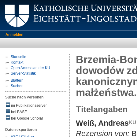
Anmelden
Brzemia-Bon
Startseite
Kontakt
dowodów zd
Open Access an der KU
Server-Statistik
kanonicznym
Blättern
Suchen
małżeństwa.
Suche nach Personen
im Publikationsserver
Titelangaben
bei BASE
bei Google Scholar
Weiß, Andreas
Daten exportieren
Rezension von:
B
ASCII Citation