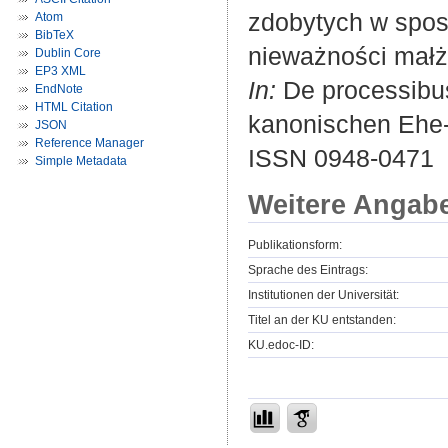
zdobytych w spos
Atom
BibTeX
nieważności małż
Dublin Core
EP3 XML
In:
De processibus
EndNote
HTML Citation
kanonischen Ehe- 
JSON
Reference Manager
ISSN 0948-0471
Simple Metadata
Weitere Angab
Publikationsform:
Sprache des Eintrags:
Institutionen der Universität:
Titel an der KU entstanden:
KU.edoc-ID: