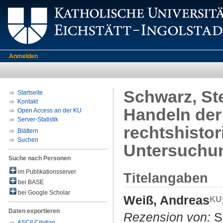
Anmelden
Schwarz, Ste
Startseite
Kontakt
Handeln der 
Open Access an der KU
Server-Statistik
rechtshistor
Blättern
Suchen
Untersuchun
Suche nach Personen
im Publikationsserver
Titelangaben
bei BASE
bei Google Scholar
Weiß, Andreas
Daten exportieren
Rezension von:
Sc
ASCII Citation