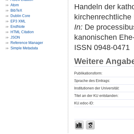
Handeln der kathol
Atom
BibTeX
kirchenrechtliche
Dublin Core
EP3 XML
In:
De processibus
EndNote
HTML Citation
kanonischen Ehe- 
JSON
Reference Manager
ISSN 0948-0471
Simple Metadata
Weitere Angab
Publikationsform:
Sprache des Eintrags:
Institutionen der Universität:
Titel an der KU entstanden:
KU.edoc-ID: