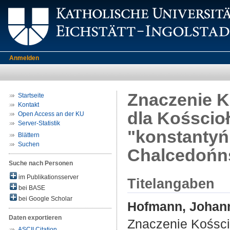
Anmelden
Znaczenie K
Startseite
Kontakt
dla Kośscio
Open Access an der KU
Server-Statistik
"konstantyń
Blättern
Suchen
Chalcedońns
Suche nach Personen
im Publikationsserver
Titelangaben
bei BASE
bei Google Scholar
Hofmann, Johan
Daten exportieren
Znaczenie Kośscio
ASCII Citation