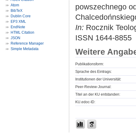
powszechnego od 
Atom
BibTeX
Chalcedońnskiego
Dublin Core
EP3 XML
In:
Rocznik Teologi
EndNote
HTML Citation
ISSN 1644-8855
JSON
Reference Manager
Simple Metadata
Weitere Angab
Publikationsform:
Sprache des Eintrags:
Institutionen der Universität:
Peer-Review-Journal:
Titel an der KU entstanden:
KU.edoc-ID: