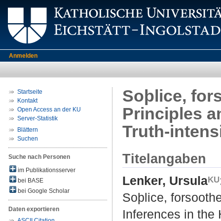
Anmelden
Soþlice, for
Startseite
Kontakt
Principles a
Open Access an der KU
Server-Statistik
Truth-intens
Blättern
Suchen
Titelangaben
Suche nach Personen
im Publikationsserver
Lenker, Ursula
bei BASE
bei Google Scholar
Soþlice, forsoothe
Daten exportieren
Inferences in the 
ASCII Citation