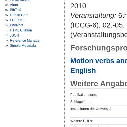
2010
Atom
BibTeX
Veranstaltung:
6th
Dublin Core
EP3 XML
(ICCG-6), 02.-05
EndNote
HTML Citation
(Veranstaltungsb
JSON
Reference Manager
Forschungspro
Simple Metadata
Motion verbs and 
English
Weitere Angab
Publikationsform:
Schlagwörter:
Institutionen der Universität:
Weitere URLs: