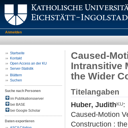
Anmelden
Caused-Moti
Startseite
Kontakt
Intransitive
Open Access an der KU
Server-Statistik
the Wider C
Blättern
Suchen
Titelangaben
Suche nach Personen
im Publikationsserver
Huber, Judith
:
bei BASE
bei Google Scholar
Caused-Motion Ver
Daten exportieren
Construction : th
ASCII Citation