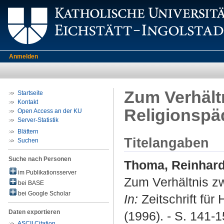
Anmelden
Zum Verhält
Startseite
Kontakt
Religionspä
Open Access an der KU
Server-Statistik
Blättern
Titelangaben
Suchen
Suche nach Personen
Thoma, Reinhar
im Publikationsserver
Zum Verhältnis z
bei BASE
bei Google Scholar
In:
Zeitschrift fü
Daten exportieren
(1996). - S. 141-1
ASCII Citation