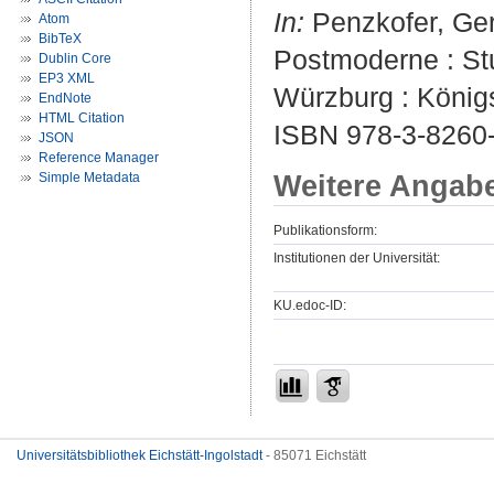
In:
Penzkofer, Gerh
Atom
BibTeX
Postmoderne : St
Dublin Core
EP3 XML
Würzburg : König
EndNote
HTML Citation
ISBN 978-3-8260
JSON
Reference Manager
Weitere Angab
Simple Metadata
Publikationsform:
Institutionen der Universität:
KU.edoc-ID:
Universitätsbibliothek Eichstätt-Ingolstadt
- 85071 Eichstätt