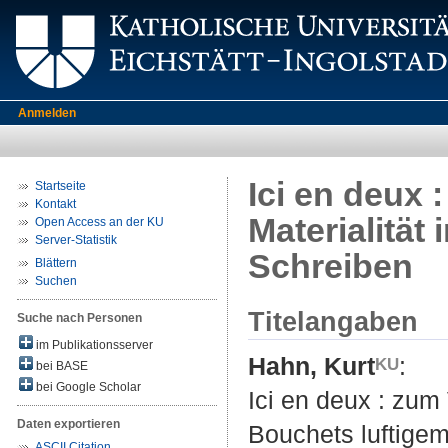
Anmelden
Ici en deux 
Startseite
Kontakt
Materialität
Open Access an der KU
Server-Statistik
Schreiben
Blättern
Suchen
Titelangaben
Suche nach Personen
im Publikationsserver
Hahn, Kurt
:
bei BASE
bei Google Scholar
Ici en deux : zum
Daten exportieren
Bouchets luftige
ASCII Citation