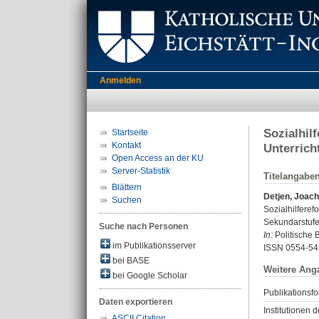
Anmelden
Sozialhil
Startseite
Kontakt
Unterrich
Open Access an der KU
Server-Statistik
Titelangabe
Blättern
Detjen, Joac
Suchen
Sozialhilferef
Sekundarstufe
Suche nach Personen
In:
Politische 
im Publikationsserver
ISSN 0554-54
bei BASE
Weitere Ang
bei Google Scholar
Publikationsfo
Daten exportieren
Institutionen d
ASCII Citation