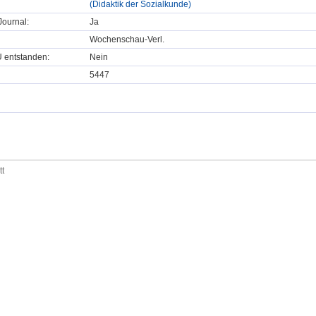
(Didaktik der Sozialkunde)
ournal:
Ja
Wochenschau-Verl.
U entstanden:
Nein
5447
tt