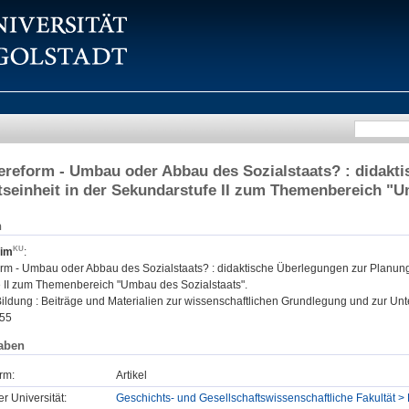
fereform - Umbau oder Abbau des Sozialstaats? : didakt
tseinheit in der Sekundarstufe II zum Themenbereich "U
n
him
:
orm - Umbau oder Abbau des Sozialstaats? : didaktische Überlegungen zur Planung 
 II zum Themenbereich "Umbau des Sozialstaats".
Bildung : Beiträge und Materialien zur wissenschaftlichen Grundlegung und zur Unter
55
aben
rm:
Artikel
er Universität:
Geschichts- und Gesellschaftswissenschaftliche Fakultät > P