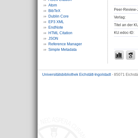
Atom
Peer-Review-J
BibTeX
Dublin Core
Verlag:
EP3 XML
Titel an der K
EndNote
KU.edoc-ID:
HTML Citation
JSON
Reference Manager
Simple Metadata
Universitätsbibliothek Eichstätt-Ingolstadt
- 85071 Eichstä